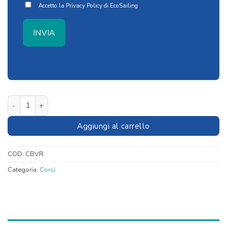
Accetto la
Privacy Policy
di EcoSailing
Corso di vela base: 25 aprile in Sicilia quantità
Aggiungi al carrello
COD:
CBVR
Categoria:
Corsi