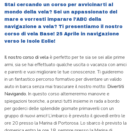
Stai cercando un corso per avvicinarti al
mondo della vela? Sei un appassionato del
mare e vorresti imparare l’ABC della
navigazione a vela? Ti presentiamo il nostro
corso di vela Base! 25 Aprile in navigazione
verso le Isole Eolie!
Il nostro corso di vela
è perfetto per te sia se sei alle prime
armi, sia se hai effettuato qualche uscita o vacanza con amici
e parenti e vuoi migliorare le tue conoscenze. Ti guideremo
in un fantastico percorso formativo per diventare un valido
aiuto in barca senza mai trascurare il nostro motto:
Divertiti
Navigando.
In questo corso alternerermo manovre e
spiegazioni teoriche, a pranzi tutti insieme in rada a bordo
per goderci delle splendide giornate primaverili con un
gruppo di nuovi amici! L’imbarco è previsto il giovedì entro le
ore 20 presso la Marina di Portorosa. Lo sbarco è previsto la
domenica entro le ore 18, sempre presso la Marina di