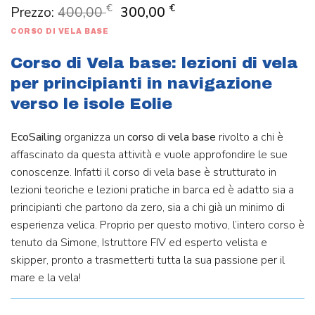
Il
Il
€
€
Prezzo:
400,00
300,00
prezzo
prezzo
originale
attuale
CORSO DI VELA BASE
era:
è:
400,00 €.
300,00 €.
Corso di Vela base: lezioni di vela
per principianti in navigazione
verso le isole Eolie
EcoSailing
organizza un
corso di vela base
rivolto a chi è
affascinato da questa attività e vuole approfondire le sue
conoscenze. Infatti il corso di vela base è strutturato in
lezioni teoriche e lezioni pratiche in barca ed è adatto sia a
principianti che partono da zero, sia a chi già un minimo di
esperienza velica. Proprio per questo motivo, l’intero corso è
tenuto da Simone, Istruttore FIV ed esperto velista e
skipper, pronto a trasmetterti tutta la sua passione per il
mare e la vela!