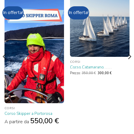
In offerta!
In offerta!
CORSI
Corso Catamarano
Il
Il
Prezzo:
350,00
€
300,00
€
prezzo
prezzo
originale
attuale
era:
è:
350,00 €.
300,00 €.
CORSI
Corso Skipper a Portorosa
550,00
€
A partire da